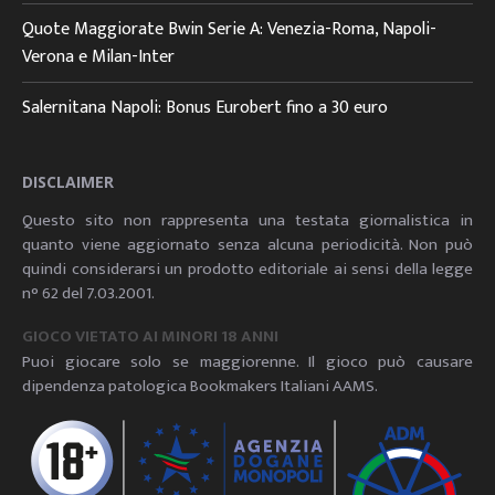
Quote Maggiorate Bwin Serie A: Venezia-Roma, Napoli-
Verona e Milan-Inter
Salernitana Napoli: Bonus Eurobert fino a 30 euro
DISCLAIMER
Questo sito non rappresenta una testata giornalistica in
quanto viene aggiornato senza alcuna periodicità. Non può
quindi considerarsi un prodotto editoriale ai sensi della legge
n° 62 del 7.03.2001.
GIOCO VIETATO AI MINORI 18 ANNI
Puoi giocare solo se maggiorenne. Il gioco può causare
dipendenza patologica Bookmakers Italiani AAMS.