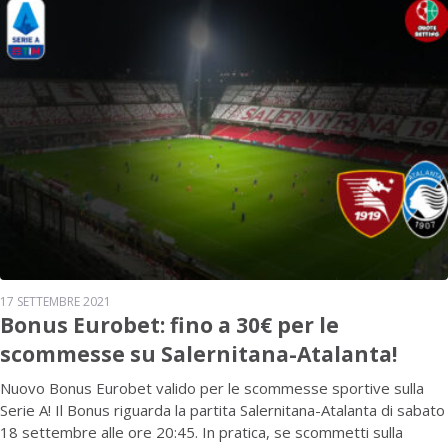
17 SETTEMBRE 2021
Bonus Eurobet: fino a 30€ per le
scommesse su Salernitana-Atalanta!
Nuovo Bonus Eurobet valido per le scommesse sportive sulla
Serie A! Il Bonus riguarda la partita Salernitana-Atalanta di sabato
18 settembre alle ore 20:45. In pratica, se scommetti sulla