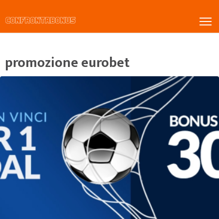
promozione eurobet