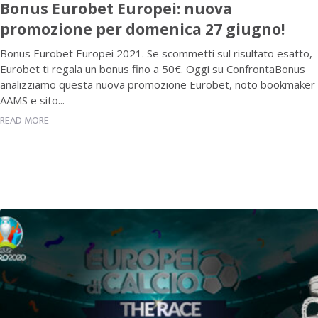
Bonus Eurobet Europei: nuova
promozione per domenica 27 giugno!
Bonus Eurobet Europei 2021. Se scommetti sul risultato esatto,
Eurobet ti regala un bonus fino a 50€. Oggi su ConfrontaBonus
analizziamo questa nuova promozione Eurobet, noto bookmaker
AAMS e sito...
READ MORE