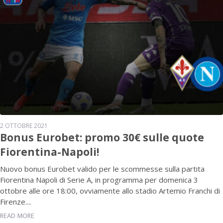
2 OTTOBRE 2021
Bonus Eurobet: promo 30€ sulle quote
Fiorentina-Napoli!
Nuovo bonus Eurobet valido per le scommesse sulla partita
Fiorentina Napoli di Serie A, in programma per domenica 3
ottobre alle ore 18:00, ovviamente allo stadio Artemio Franchi di
Firenze....
READ MORE