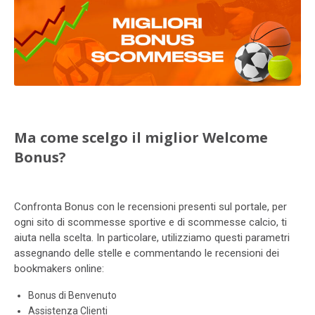
Ma come scelgo il miglior Welcome
Bonus?
Confronta Bonus con le recensioni presenti sul portale, per
ogni sito di scommesse sportive e di scommesse calcio, ti
aiuta nella scelta. In particolare, utilizziamo questi parametri
assegnando delle stelle e commentando le recensioni dei
bookmakers online:
Bonus di Benvenuto
Assistenza Clienti