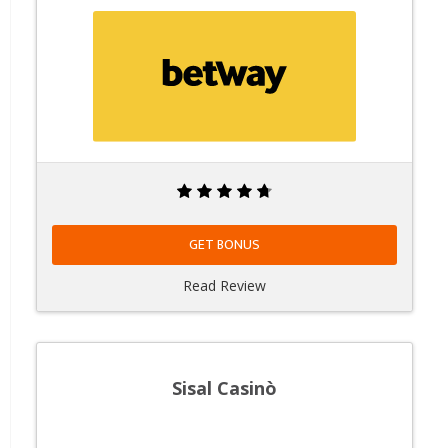
fino a 1000€ di bonus
GET BONUS
Read Review
Sisal Casinò