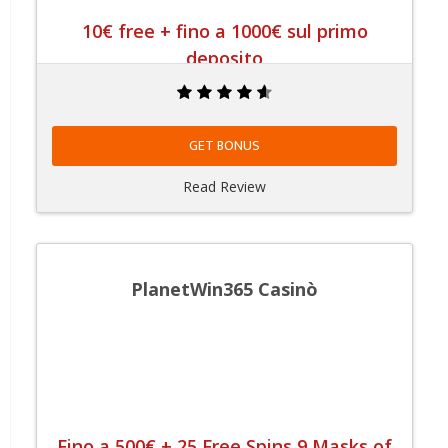
10€ free + fino a 1000€ sul primo
deposito
GET BONUS
Read Review
PlanetWin365 Casinò
Fino a 500€ + 25 Free Spins 9 Masks of