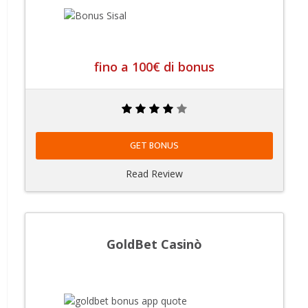
fino a 100€ di bonus
GET BONUS
Read Review
GoldBet Casinò