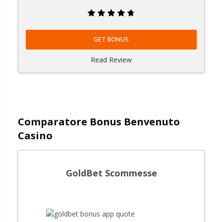
GET BONUS
Read Review
Comparatore Bonus Benvenuto
Casino
GoldBet Scommesse