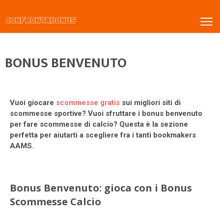
BONUS BENVENUTO
Vuoi giocare
scommesse gratis
sui migliori siti di
scommesse sportive? Vuoi sfruttare i bonus benvenuto
per fare scommesse di calcio? Questa è la sezione
perfetta per aiutarti a scegliere fra i tanti bookmakers
AAMS.
Bonus Benvenuto: gioca con i Bonus
Scommesse Calcio