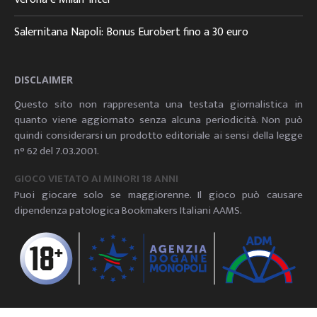
Salernitana Napoli: Bonus Eurobert fino a 30 euro
DISCLAIMER
Questo sito non rappresenta una testata giornalistica in
quanto viene aggiornato senza alcuna periodicità. Non può
quindi considerarsi un prodotto editoriale ai sensi della legge
n° 62 del 7.03.2001.
GIOCO VIETATO AI MINORI 18 ANNI
Puoi giocare solo se maggiorenne. Il gioco può causare
dipendenza patologica Bookmakers Italiani AAMS.