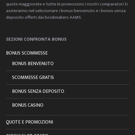
quote maggiorate e tutte le promozioni. I nostri comparatori ti
aiuteranno nel selezionare i bonus benvenuto e i bonus senza
deposito offerti dai bookmakers AAMS.
SEZIONI CONFRONTA BONUS
BONUS SCOMMESSE
BONUS BENVENUTO
SCOMMESSE GRATIS
BONUS SENZA DEPOSITO
BONUS CASINO
QUOTE E PROMOZIONI