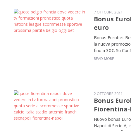
7 OTTOBRE 2021
Bonus Eurobe
euro
Bonus Eurobet Belg
la nuova promozion
fino a 30€. Su Con
READ MORE
2 OTTOBRE 2021
Bonus Eurob
Fiorentina-
Nuovo bonus Eurob
Napoli di Serie A,