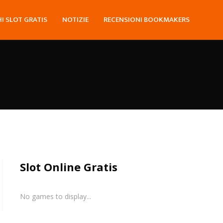
I SLOT GRATIS
NOTIZIE
RECENSIONI BOOKMAKERS
Slot Online Gratis
No games to display...