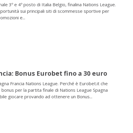
inale 3º e 4º posto di Italia Belgio, finalina Nations League.
portunità sui principali siti di scommesse sportive per
omozioni e...
cia: Bonus Eurobet fino a 30 euro
gna Francia Nations League. Perché è Eurobet.it che
 bonus per la partita finale di Nations League Spagna
ibile giocare provando ad ottenere un Bonus...