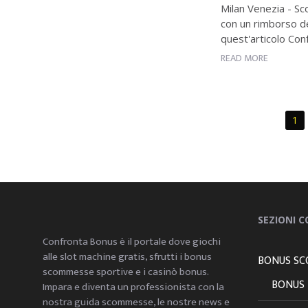
Milan Venezia - S
con un rimborso del
quest'articolo Co
READ MORE
1
SEZIONI 
Confronta Bonus è il portale dove giochi
alle slot machine gratis, sfrutti i bonus
BONUS S
scommesse sportive e i casinò bonus.
BONUS
Impara e diventa un professionista con la
nostra guida scommesse, le nostre news e