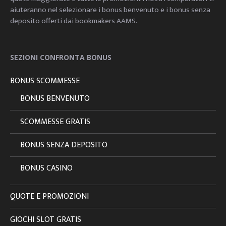
aiuteranno nel selezionare i bonus benvenuto e i bonus senza
deposito offerti dai bookmakers AAMS.
SEZIONI CONFRONTA BONUS
BONUS SCOMMESSE
BONUS BENVENUTO
SCOMMESSE GRATIS
BONUS SENZA DEPOSITO
BONUS CASINO
QUOTE E PROMOZIONI
GIOCHI SLOT GRATIS