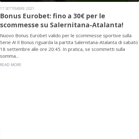
17 SETTEMBRE 2021
Bonus Eurobet: fino a 30€ per le
scommesse su Salernitana-Atalanta!
Nuovo Bonus Eurobet valido per le scommesse sportive sulla
Serie A! Il Bonus riguarda la partita Salernitana-Atalanta di sabato
18 settembre alle ore 20:45. In pratica, se scommetti sulla
somma...
READ MORE