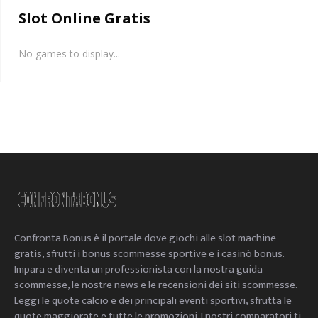
Slot Online Gratis
No games to display...
Confronta Bonus è il portale dove giochi alle slot machine
gratis, sfrutti i bonus scommesse sportive e i casinò bonus.
Impara e diventa un professionista con la nostra guida
scommesse, le nostre news e le recensioni dei siti scommesse.
Leggi le quote calcio e dei principali eventi sportivi, sfrutta le
quote maggiorate e tutte le promozioni. I nostri comparatori ti