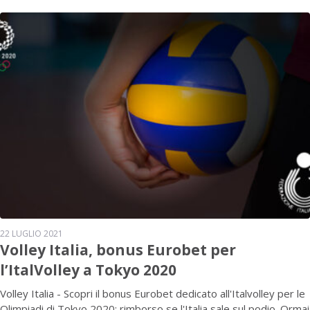
22 LUGLIO 2021
Volley Italia, bonus Eurobet per
l’ItalVolley a Tokyo 2020
Volley Italia - Scopri il bonus Eurobet dedicato all'Italvolley per le
Olimpiadi di Tokyo 2020: rimborso se l'Italia sale sul podio. Ormai