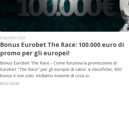
9 GIUGNO 2021
Bonus Eurobet The Race: 100.000 euro di
promo per gli europei!
Bonus Eurobet The Race - Come funziona la promozione di
Eurobet "The Race" per gli europei di calcio: 4 classifiche, 900
bonus e non solo. Vediamo insieme di cosa si...
READ MORE