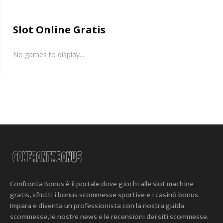
Slot Online Gratis
No games to display...
Confronta Bonus è il portale dove giochi alle slot machine
gratis, sfrutti i bonus scommesse sportive e i casinò bonus.
Impara e diventa un professionista con la nostra guida
scommesse, le nostre news e le recensioni dei siti scommesse.