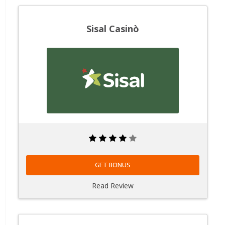
Sisal Casinò
fino a 100€ di bonus
GET BONUS
Read Review