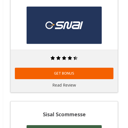
5€ free + fino a 300€ sul primo deposito
GET BONUS
Read Review
Sisal Scommesse