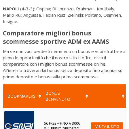
NAPOLI
(4-3-3): Ospina; Di Lorenzo, Rrahmani, Koulibaly,
Mario Rui; Anguissa, Fabian Ruiz, Zielinski; Politano, Osimhen,
Insigne.
Comparatore migliori bonus
scommesse sportive ADM ex AAMS
Ma se non vuoi perderti nemmeno un bonus e vuoi sfruttare a
pieno le opportunità che il nostro sito ti offre, ecco il
comparatore con i migliori bonus scommesse online.
All’interno troverai dai bonus senza deposito fino a bonus su
primo deposito e bonus sulla prima scommessa.
BONUS
BOOKMAKERS
BENVENUTO
5€ FREE + FINO A 300€
VISITA IL SITO
SUL PRIMO DEPOSITO