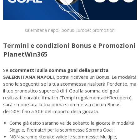
salernitana napoli bonus Eurobet promozioni
Termini e condizioni Bonus e Promozioni
PlanetWin365
Se
scommetti sulla somma goal della partita
SALERNITANA NAPOLI
, potrai ricevere un Bonus. Le modalità
sono le seguenti: se la tua scommessa risulterà Perdente, ma
il tuo pronostico supererà di 1 Goal la somma dei goal
realizzati durante il match (Tempi regolamentari+Recupero),
sarà rimborsata la tua prima scommessa con un Bonus
del 50% fino a 30€ del importo della giocata.
Come già detto saranno valide soltanto le giocate in modalità
Singole, Prematch per la scommessa Somma Goal;
NON saranno ritenute valide le scommesse: Multiple,