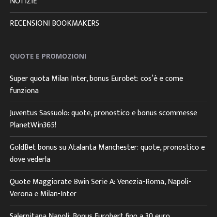
NOTIZIE
RECENSIONI BOOKMAKERS
QUOTE E PROMOZIONI
Super quota Milan Inter, bonus Eurobet: cos’è e come
funziona
Juventus Sassuolo: quote, pronostico e bonus scommesse
PlanetWin365!
GoldBet bonus su Atalanta Manchester: quote, pronostico e
dove vederla
Quote Maggiorate Bwin Serie A: Venezia-Roma, Napoli-
Verona e Milan-Inter
Salernitana Napoli: Bonus Eurobert fino a 30 euro