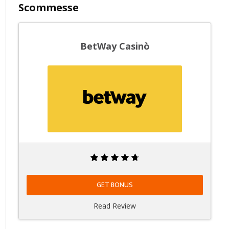
Scommesse
BetWay Casinò
fino a 1000€ di bonus
GET BONUS
Read Review