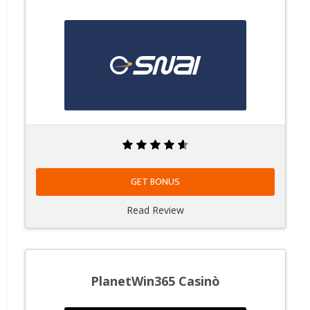
10€ free + fino a 1000€ sul primo
deposito
GET BONUS
Read Review
PlanetWin365 Casinò