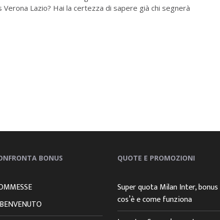
 Verona Lazio? Hai la certezza di sapere già chi segnerà
CONFRONTA BONUS
QUOTE E PROMOZIONI
COMMESSE
Super quota Milan Inter, bonus
cos’è e come funziona
 BENVENUTO