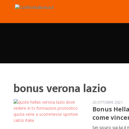
bonus verona lazio
20 OTTOBRE 2021
Bonus Hella
come vincer
Sei sicuro sia lui