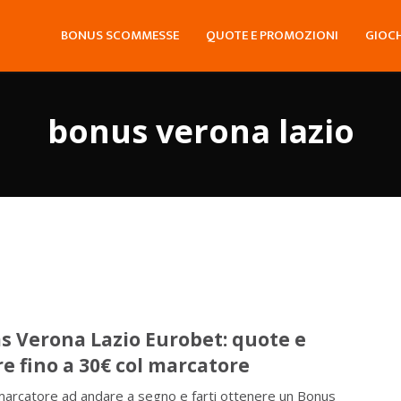
BONUS SCOMMESSE
QUOTE E PROMOZIONI
GIOCH
bonus verona lazio
s Verona Lazio Eurobet: quote e
e fino a 30€ col marcatore
 il marcatore ad andare a segno e farti ottenere un Bonus