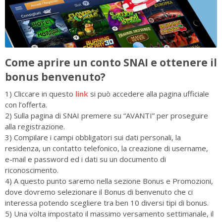
Come aprire un conto SNAI e ottenere il
bonus benvenuto?
1) Cliccare in questo
link
si può accedere alla pagina ufficiale
con l’offerta.
2) Sulla pagina di SNAI premere su “AVANTI” per proseguire
alla registrazione.
3) Compilare i campi obbligatori sui dati personali, la
residenza, un contatto telefonico, la creazione di username,
e-mail e password ed i dati su un documento di
riconoscimento.
4) A questo punto saremo nella sezione Bonus e Promozioni,
dove dovremo selezionare il Bonus di benvenuto che ci
interessa potendo scegliere tra ben 10 diversi tipi di bonus.
5) Una volta impostato il massimo versamento settimanale, il