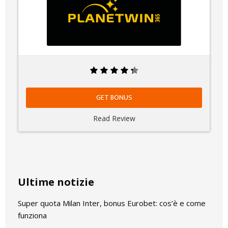
fino a 500€ dopo il primo deposito
GET BONUS
Read Review
Ultime notizie
Super quota Milan Inter, bonus Eurobet: cos’è e come
funziona