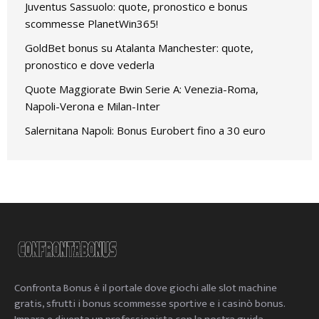
Juventus Sassuolo: quote, pronostico e bonus
scommesse PlanetWin365!
GoldBet bonus su Atalanta Manchester: quote,
pronostico e dove vederla
Quote Maggiorate Bwin Serie A: Venezia-Roma,
Napoli-Verona e Milan-Inter
Salernitana Napoli: Bonus Eurobert fino a 30 euro
Confronta Bonus è il portale dove giochi alle slot machine
gratis, sfrutti i bonus scommesse sportive e i casinò bonus.