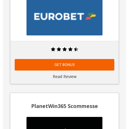
5€ primo deposito + fino a 100€ bonus
per scommesse primi 7 giorni
GET BONUS
Read Review
PlanetWin365 Scommesse