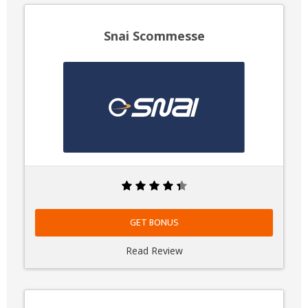
Snai Scommesse
5€ free + fino a 300€ sul primo deposito
GET BONUS
Read Review