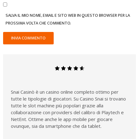
SALVA IL MIO NOME, EMAIL E SITO WEB IN QUESTO BROWSER PER LA
PROSSIMA VOLTA CHE COMMENTO.
Snai Casinò è un casino online completo ottimo per
tutte le tipologie di giocatori. Su Casino Snai si trovano
tutte le slot machine più popolari grazie alla
collaborazione con providers del calibro di Playtech e
NetEnt. Ottime anche le app mobile per giocare
ovunque, sia da smartphone che da tablet.