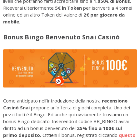
livelli che potranno farti accreditare sino a
1.050€ di Bonus.
Riceverai ulteriormente
5€ in Token
per iscriverti a 4 tornei
online ed un altro Token del valore di
2€ per giocare da
mobile.
Bonus Bingo Benvenuto Snai Casinò
Come anticipato nell’introduzione della nostra
recensione
Casinò Snai
propone un’offerta di giochi completa. Uno dei
pezzi forti è il Bingo. Ed anche qui ovviamente troviamo un
bonus Bingo dedicato. Inserendo il codice BB_BINGO avrai
diritto ad un bonus benvenuto del
25% fino a 100€ sul
primo deposito.
Ottieni il bonus, registrati cliccando
questo