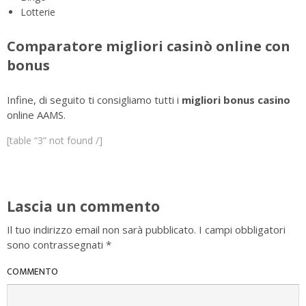
Lotterie
Comparatore migliori casinò online con
bonus
Infine, di seguito ti consigliamo tutti i
migliori
bonus
casino
online AAMS.
[table “3” not found /]
Lascia un commento
Il tuo indirizzo email non sarà pubblicato.
I campi obbligatori
sono contrassegnati
*
COMMENTO