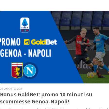
27 AGOSTO 2021
Bonus GoldBet: promo 10 minuti su
scommesse Genoa-Napoli!