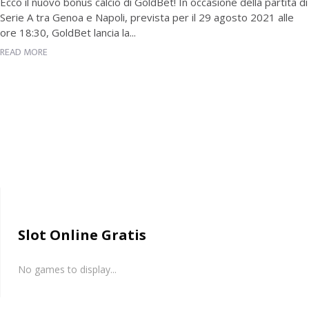
Ecco il nuovo bonus calcio di GoldBet! In occasione della partita di
Serie A tra Genoa e Napoli, prevista per il 29 agosto 2021 alle
ore 18:30, GoldBet lancia la...
READ MORE
Slot Online Gratis
No games to display...