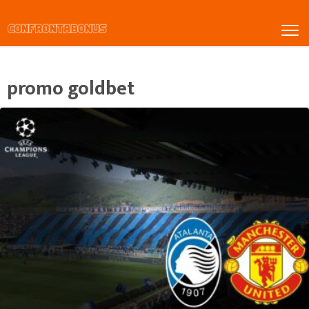
promo goldbet