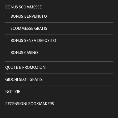
BONUS SCOMMESSE
BONUS BENVENUTO
SCOMMESSE GRATIS
BONUS SENZA DEPOSITO
BONUS CASINO
QUOTE E PROMOZIONI
GIOCHI SLOT GRATIS
NOTIZIE
RECENSIONI BOOKMAKERS