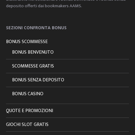
deposito offerti dai bookmakers AAMS.
SEZIONI CONFRONTA BONUS
BONUS SCOMMESSE
BONUS BENVENUTO
SCOMMESSE GRATIS
BONUS SENZA DEPOSITO
BONUS CASINO
QUOTE E PROMOZIONI
GIOCHI SLOT GRATIS