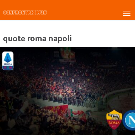
quote roma napoli