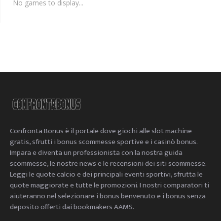
No games to display...
Confronta Bonus è il portale dove giochi alle slot machine
gratis, sfrutti i bonus scommesse sportive e i casinò bonus.
Impara e diventa un professionista con la nostra guida
scommesse, le nostre news e le recensioni dei siti scommesse.
Leggi le quote calcio e dei principali eventi sportivi, sfrutta le
quote maggiorate e tutte le promozioni. I nostri comparatori ti
aiuteranno nel selezionare i bonus benvenuto e i bonus senza
deposito offerti dai bookmakers AAMS.