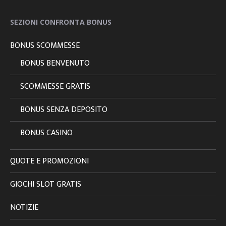
SEZIONI CONFRONTA BONUS
BONUS SCOMMESSE
BONUS BENVENUTO
SCOMMESSE GRATIS
BONUS SENZA DEPOSITO
BONUS CASINO
QUOTE E PROMOZIONI
GIOCHI SLOT GRATIS
NOTIZIE