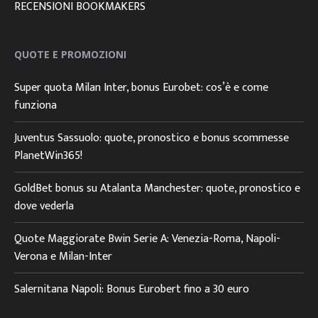
RECENSIONI BOOKMAKERS
QUOTE E PROMOZIONI
Super quota Milan Inter, bonus Eurobet: cos’è e come
funziona
Juventus Sassuolo: quote, pronostico e bonus scommesse
PlanetWin365!
GoldBet bonus su Atalanta Manchester: quote, pronostico e
dove vederla
Quote Maggiorate Bwin Serie A: Venezia-Roma, Napoli-
Verona e Milan-Inter
Salernitana Napoli: Bonus Eurobert fino a 30 euro