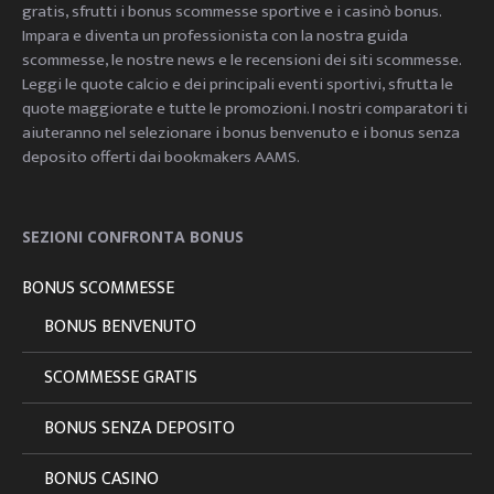
gratis, sfrutti i bonus scommesse sportive e i casinò bonus.
Impara e diventa un professionista con la nostra guida
scommesse, le nostre news e le recensioni dei siti scommesse.
Leggi le quote calcio e dei principali eventi sportivi, sfrutta le
quote maggiorate e tutte le promozioni. I nostri comparatori ti
aiuteranno nel selezionare i bonus benvenuto e i bonus senza
deposito offerti dai bookmakers AAMS.
SEZIONI CONFRONTA BONUS
BONUS SCOMMESSE
BONUS BENVENUTO
SCOMMESSE GRATIS
BONUS SENZA DEPOSITO
BONUS CASINO