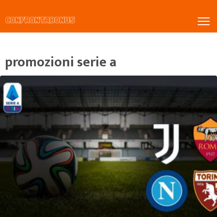
promozioni serie a