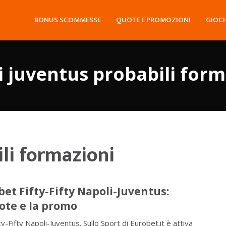
BONUS SCOMMESSE
QUOTE E PROMOZIONI
GIOCH
i juventus probabili form
ili formazioni
et Fifty-Fifty Napoli-Juventus:
uote e la promo
-Fifty Napoli-Juventus. Sullo Sport di Eurobet.it è attiva