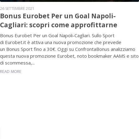
26 SETTEMBRE 2021
Bonus Eurobet Per un Goal Napoli-
Cagliari: scopri come approfittarne
Bonus Eurobet Per un Goal Napoli-Cagliari. Sullo Sport
di Eurobet.it è attiva una nuova promozione che prevede
un Bonus Sport fino a 30€. Oggi su ConfrontaBonus analizziamo
questa nuova promozione Eurobet, noto bookmaker AAMS e sito
di scommessa,...
READ MORE