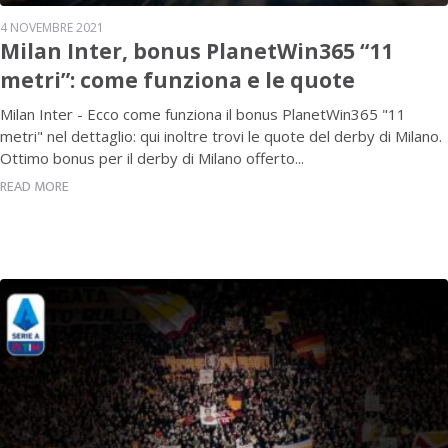
4 NOVEMBRE 2021
Milan Inter, bonus PlanetWin365 “11
metri”: come funziona e le quote
Milan Inter - Ecco come funziona il bonus PlanetWin365 "11
metri" nel dettaglio: qui inoltre trovi le quote del derby di Milano.
Ottimo bonus per il derby di Milano offerto...
READ MORE