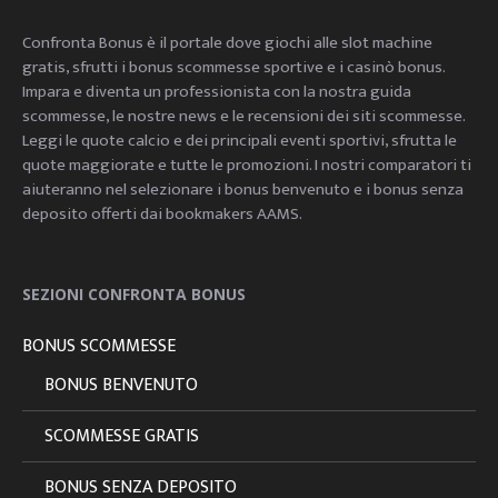
Confronta Bonus è il portale dove giochi alle slot machine
gratis, sfrutti i bonus scommesse sportive e i casinò bonus.
Impara e diventa un professionista con la nostra guida
scommesse, le nostre news e le recensioni dei siti scommesse.
Leggi le quote calcio e dei principali eventi sportivi, sfrutta le
quote maggiorate e tutte le promozioni. I nostri comparatori ti
aiuteranno nel selezionare i bonus benvenuto e i bonus senza
deposito offerti dai bookmakers AAMS.
SEZIONI CONFRONTA BONUS
BONUS SCOMMESSE
BONUS BENVENUTO
SCOMMESSE GRATIS
BONUS SENZA DEPOSITO