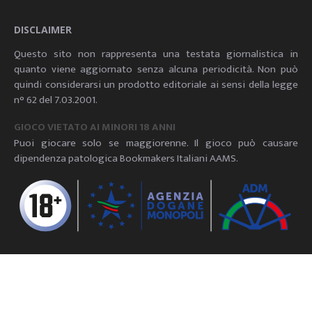
DISCLAIMER
Questo sito non rappresenta una testata giornalistica in
quanto viene aggiornato senza alcuna periodicità. Non può
quindi considerarsi un prodotto editoriale ai sensi della legge
n° 62 del 7.03.2001.
GIOCO VIETATO AI MINORI 18 ANNI
Puoi giocare solo se maggiorenne. Il gioco può causare
dipendenza patologica Bookmakers Italiani AAMS.