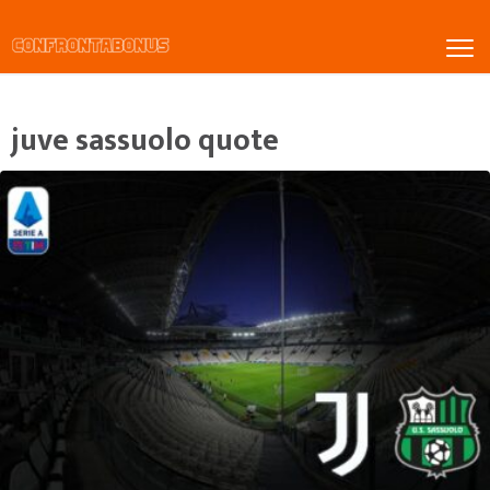
juve sassuolo quote