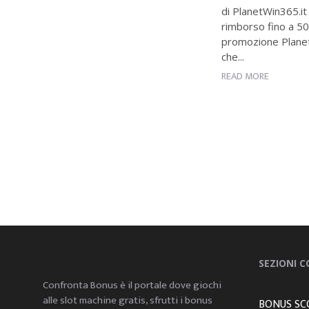
di PlanetWin365.i
rimborso fino a 5
promozione Plane
che...
READ MORE
SEZIONI 
Confronta Bonus è il portale dove giochi
alle slot machine gratis, sfrutti i bonus
BONUS S